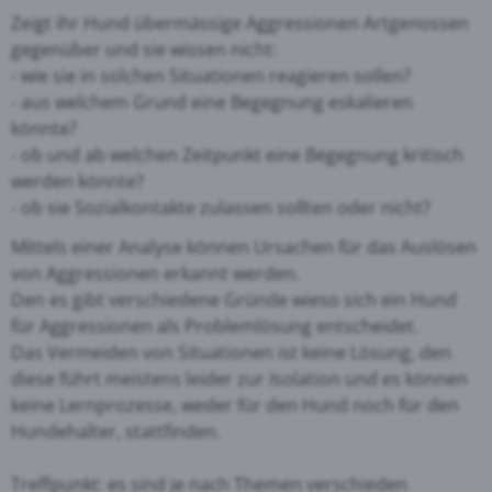
Zeigt ihr Hund übermässige Aggressionen Artgenossen
gegenüber und sie wissen nicht:
- wie sie in solchen Situationen reagieren sollen?
- aus welchem Grund eine Begegnung eskalieren
könnte?
- ob und ab welchen Zeitpunkt eine Begegnung kritisch
werden könnte?
- ob sie Sozialkontakte zulassen sollten oder nicht?
Mittels einer Analyse können Ursachen für das Auslösen
von Aggressionen erkannt werden.
Den es gibt verschiedene Gründe wieso sich ein Hund
für Aggressionen als Problemlösung entscheidet.
Das Vermeiden von Situationen ist keine Lösung, den
diese führt meistens leider zur Isolation und es können
keine Lernprozesse, weder für den Hund noch für den
Hundehalter, stattfinden.
Treffpunkt: es sind je nach Themen verschieden