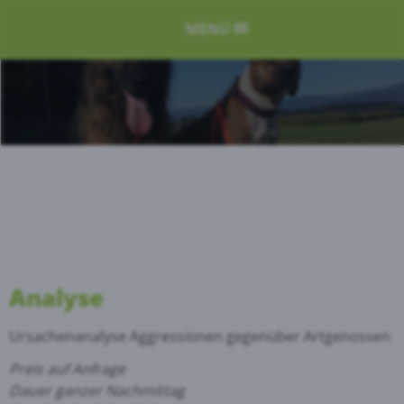
MENÜ
Analyse
Ursachenanalyse Aggressionen gegenüber Artgenossen
Preis auf Anfrage
Dauer ganzer Nachmittag