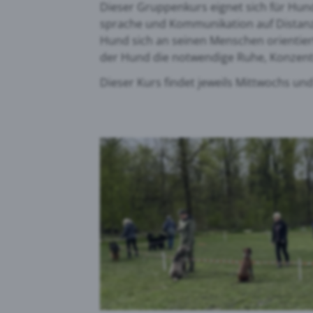
Dieser Gruppenkurs eignet sich für Hund
sprache und Kommunikation auf Distanz. 
Hund sich an seinen Menschen orientier
der Hund die notwendige Ruhe, Konzent
Dieser Kurs findet jeweils Mittwochs un