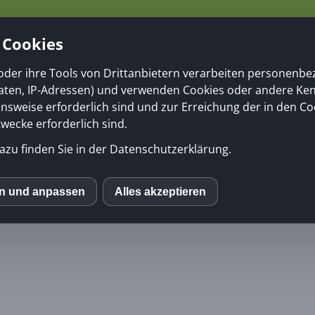
rg
Angebot: Aarau
Trainingskalender
Kontakt
 Cookies
oder ihre Tools von Drittanbietern verarbeiten personenb
daten, IP-Adressen) und verwenden Cookies oder andere Ke
onsweise erforderlich sind und zur Erreichung der in den Co
Longieren
ecke erforderlich sind.
azu finden Sie in der Datenschutzerklärung.
en und anpassen
Alles akzeptieren
S