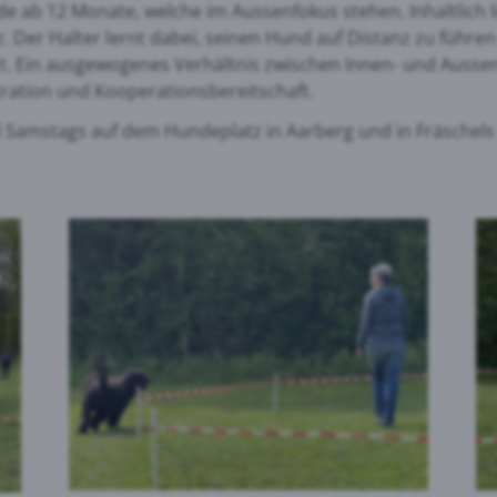
e ab 12 Monate, welche im Aussenfokus stehen. Inhaltlich 
Der Halter lernt dabei, seinen Hund auf Distanz zu führen 
t. Ein ausgewogenes Verhältnis zwischen Innen- und Aussen
ration und Kooperationsbereitschaft.
d Samstags auf dem Hundeplatz in Aarberg und in Fräschels 