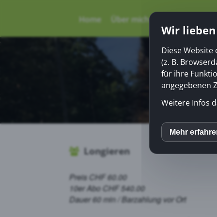
Home
Über mich
Angebot: Aarbe
Wir lieben
Diese Website 
(z. B. Browser
für ihre Funkti
angegebenen Zw
Weitere Infos d
Mehr erfahr
inCM
Longieren
Preis CHF 60.00
10er Abo CHF 540.00
Dauer 60 min / Barzahlung vor Ort