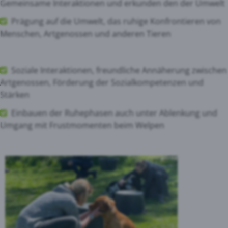
Gemeinsame Interaktionen und erkunden den der Umwelt
Prägung auf die Umwelt, das ruhige Konfrontieren von
Menschen, Artgenossen und anderen Tieren
Soziale Interaktionen, freundliche Annäherung zwischen
Artgenossen, Förderung der Sozialkompetenzen und
Stärken
Einbauen der Ruhephasen auch unter Ablenkung und
Umgang mit Frustmomenten beim Welpen