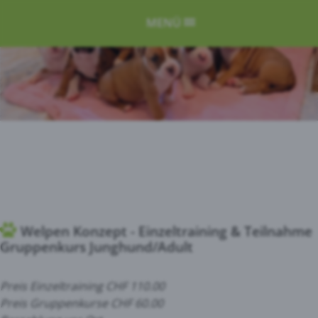
MENÜ
Welpen Konzept - Einzeltraining & Teilnahme
Gruppenkurs Junghund/Adult
Preis Einzeltraining CHF 110.00
Preis Gruppenkurse CHF 60.00