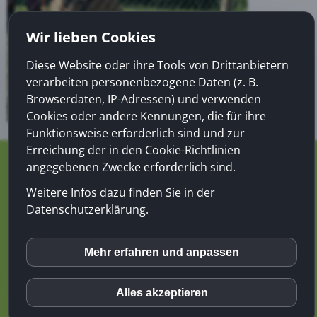
Wir lieben Cookies
Diese Website oder ihre Tools von Drittanbietern
verarbeiten personenbezogene Daten (z. B.
Browserdaten, IP-Adressen) und verwenden
Cookies oder andere Kennungen, die für ihre
Funktionsweise erforderlich sind und zur
Erreichung der in den Cookie-Richtlinien
angegebenen Zwecke erforderlich sind.
079 176 24 97
Weitere Infos dazu finden Sie in der
info@mensch-hund-training.ch
Datenschutzerklärung.
© 2022 Mensch Hund Training |
Impressum
|
AGB
Mehr erfahren und anpassen
inCMS
Alles akzeptieren