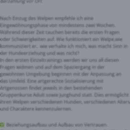
Barzahlung vor Ort
Nach Einzug des Welpen empfehle ich eine
Eingewöhnungsphase von mindestens zwei Wochen.
Während dieser Zeit tauchen bereits die ersten Fragen
oder Schwierigkeiten auf. Wie funktioniert ein Welpe,wie
kommuniziert er, wie verhalte ich mich, was macht Sinn in
der Hundeerziehung und was nicht?
In den ersten Einzeltrainings werden wir uns all diesen
Fragen widmen und auf dem Spaziergang in der
gewohnten Umgebung beginnen mit der Anpassung an
das Umfeld. Eine artgerechte Sozialisierung mit
Artgenossen findet jeweils in den bestehenden
Gruppenkurse Adult sowie Junghund statt. Dies ermöglicht
ihren Welpen verschiedenen Hunden, verschiedenen Alters
und Charaktere kennenzulernen.
Beziehungsaufbau und Aufbau von Vertrauen.